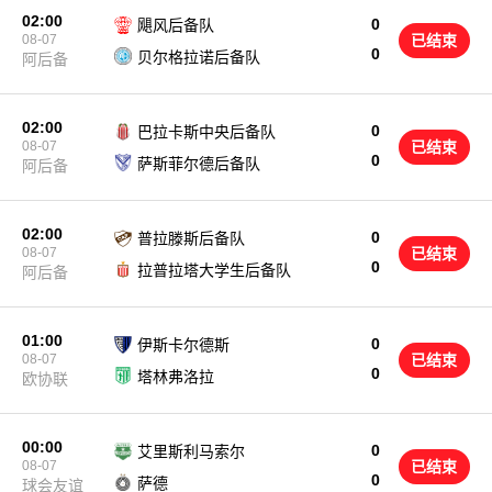
02:00
0
飓风后备队
08-07
已结束
0
贝尔格拉诺后备队
阿后备
02:00
0
巴拉卡斯中央后备队
08-07
已结束
0
萨斯菲尔德后备队
阿后备
02:00
0
普拉滕斯后备队
08-07
已结束
0
拉普拉塔大学生后备队
阿后备
01:00
0
伊斯卡尔德斯
08-07
已结束
0
塔林弗洛拉
欧协联
00:00
0
艾里斯利马索尔
08-07
已结束
0
萨德
球会友谊