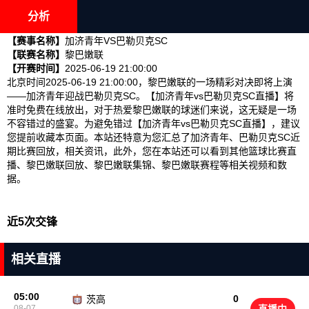
分析
【赛事名称】
加济青年VS巴勒贝克SC
【联赛名称】
黎巴嫩联
【开赛时间】
2025-06-19 21:00:00
北京时间2025-06-19 21:00:00，黎巴嫩联的一场精彩对决即将上演
——加济青年迎战巴勒贝克SC。【加济青年vs巴勒贝克SC直播】将
准时免费在线放出，对于热爱黎巴嫩联的球迷们来说，这无疑是一场
不容错过的盛宴。为避免错过【加济青年vs巴勒贝克SC直播】，建议
您提前收藏本页面。本站还特意为您汇总了加济青年、巴勒贝克SC近
期比赛回放，相关资讯，此外，您在本站还可以看到其他篮球比赛直
播、黎巴嫩联回放、黎巴嫩联集锦、黎巴嫩联赛程等相关视频和数
据。
近5次交锋
相关直播
05:00
0
茨高
08-07