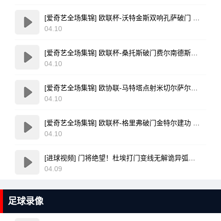
[爱奇艺全场集锦] 欧联杯-沃特金斯双响孔萨破门 维拉3-1客胜博洛尼亚
04.10
[爱奇艺全场集锦] 欧联杯-桑托斯破门费尔南德斯离谱乌龙 波尔图1-1森林
04.10
[爱奇艺全场集锦] 欧协联-马特塔点射米切尔萨尔建功 水晶宫3-0佛罗伦萨
04.10
[爱奇艺全场集锦] 欧联杯-格里弗破门金特尔建功 弗赖堡3-0塞尔塔
04.10
[进球视频] 门将绝望！杜埃打门变线无解诡异弧线破门！巴黎1-0领先利物浦！
04.09
足球录像