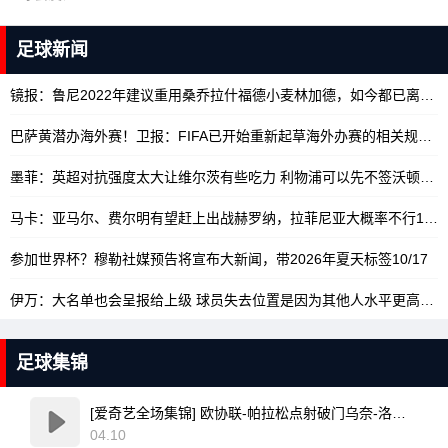
足球新闻
镜报：鲁尼2022年建议重用桑乔拉什福德小麦林加德，如今都已离队
1
巴萨黄潜办海外赛！卫报：FIFA已开始重新起草海外办赛的相关规定
10
墨菲：英超对抗强度太大让维尔茨有些吃力 利物浦可以先不签沃顿
10/
马卡：亚马尔、费尔明有望赶上出战赫罗纳，拉菲尼亚大概率不行
10/17
参加世界杯？穆勒社媒预告将宣布大新闻，带2026年夏天标签
10/17
伊万：大名单也会呈报给上级 球员失去位置是因为其他人水平更高
10/
足球集锦
[爱奇艺全场集锦] 欧协联-帕拉松点射破门乌奈-洛佩斯建功 巴列卡诺3-0雅典AEK
04.10