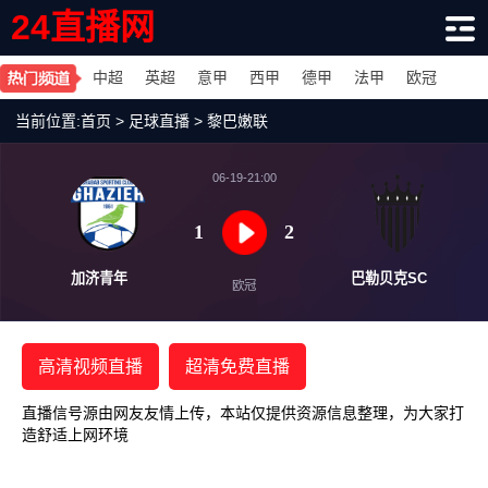
24直播网
中超
英超
意甲
西甲
德甲
法甲
欧冠
当前位置:
首页
>
足球直播
>
黎巴嫩联
06-19-21:00
1
2
加济青年
巴勒贝
欧冠
高清视频直播
超清免费直播
直播信号源由网友友情上传，本站仅提供资源信息整理，为大家打
造舒适上网环境