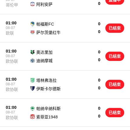
直播中
0
阿利安萨
哥伦甲
01:00
0
帕福斯FC
08-07
已结束
0
萨尔茨堡红牛
欧联
01:00
0
奥达里加
08-07
已结束
0
迪纳摩城
欧协联
01:00
0
塔林弗洛拉
08-07
已结束
0
伊斯卡尔德斯
欧协联
01:00
0
帕纳辛纳科斯
08-07
已结束
0
索菲亚1948
欧协联