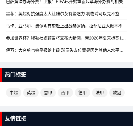
巴萨黄潜办海外赛！卫报：FIFA已开始重新起草海外办赛的相关规定
墨菲：英超对抗强度太大让维尔茨有些吃力 利物浦可以先不签沃顿
10
马卡：亚马尔、费尔明有望赶上出战赫罗纳，拉菲尼亚大概率不行
10/
参加世界杯？穆勒社媒预告将宣布大新闻，带2026年夏天标签
10/17
伊万：大名单也会呈报给上级 球员失去位置是因为其他人水平更高
10
热门标签
中超
英超
意甲
西甲
德甲
法甲
欧冠
友情链接