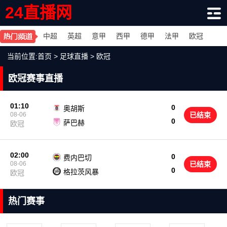
24直播网
中超
英超
意甲
西甲
德甲
法甲
欧冠
当前位置:
首页
>
足球直播
>
欧冠
欧冠赛事直播
01:10
0
奥胡斯
08-06
已结束
0
萨巴赫
欧冠
02:00
0
费内巴切
08-06
已结束
0
格拉茨风暴
欧冠
热门赛事