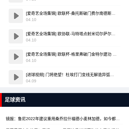
[爱奇艺全场集锦] 欧联杯-桑托斯破门费尔南德斯离谱乌龙 波尔图1-1森林
04.10
[爱奇艺全场集锦] 欧协联-马特塔点射米切尔萨尔建功 水晶宫3-0佛罗伦萨
04.10
[爱奇艺全场集锦] 欧联杯-格里弗破门金特尔建功 弗赖堡3-0塞尔塔
04.10
[进球视频] 门将绝望！杜埃打门变线无解诡异弧线破门！巴黎1-0领先利物浦！
04.09
足球资讯
镜报：鲁尼2022年建议重用桑乔拉什福德小麦林加德，如今都已离队