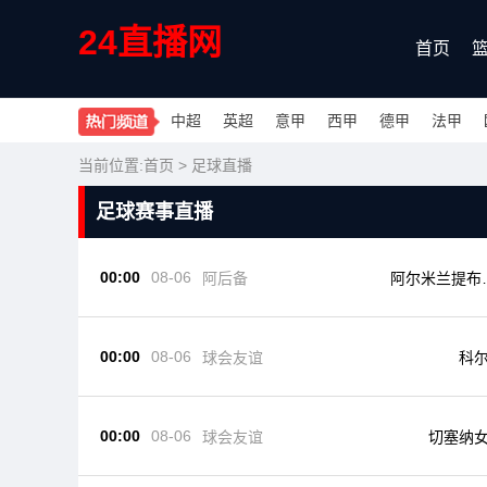
24直播网
首页
中超
英超
意甲
西甲
德甲
法甲
当前位置:
首页
>
足球直播
足球赛事直播
00:00
08-06
阿后备
阿尔米兰提布
后备队
00:00
08-06
球会友谊
科
00:00
08-06
球会友谊
切塞纳