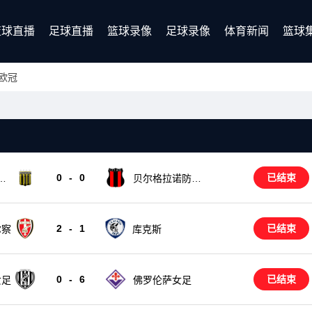
篮球直播
足球直播
篮球录像
足球录像
体育新闻
篮球
欧冠
0
-
0
已结束
朗
贝尔格拉诺防卫
后备队
2
-
1
已结束
库克斯
尔察
0
-
6
已结束
女足
佛罗伦萨女足