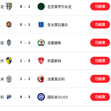
8
-
1
已结束
女足
瓦克蒂罗尔女足
0
-
1
已结束
备
圣太摩后备队
7
-
1
已结束
竞技
洛塞滕斯
1
-
2
已结束
欧齐
布雷斯特
1
-
1
已结束
尼米
法拿莫达利
0
-
3
已结束
莱科
国际米兰U23