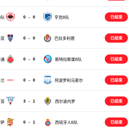
0
-
0
已结束
B队
亨克B队
0
-
0
已结束
维亚
巴拉多利德
0
-
0
已结束
尔通
斯特拉斯堡B队
0
-
0
已结束
阿波罗利马索尔
布兰
3
-
1
已结束
吉亚
西尔波内罗
0
-
1
已结束
雷萨
西班牙人B队