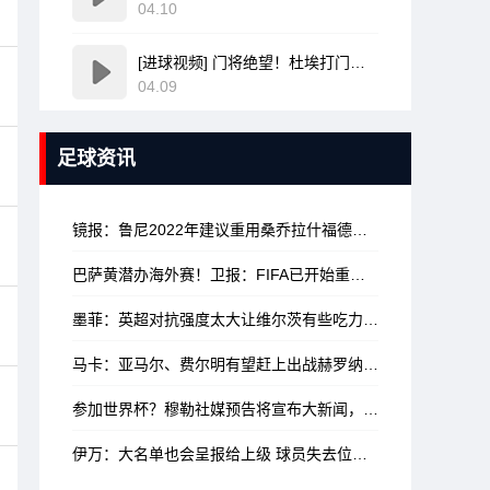
04.10
[进球视频] 门将绝望！杜埃打门变线无解诡异弧线破门！巴黎1-0领先利物浦！
04.09
足球资讯
镜报：鲁尼2022年建议重用桑乔拉什福德小麦林加德，如今都已离队
巴萨黄潜办海外赛！卫报：FIFA已开始重新起草海外办赛的相关规定
墨菲：英超对抗强度太大让维尔茨有些吃力 利物浦可以先不签沃顿
马卡：亚马尔、费尔明有望赶上出战赫罗纳，拉菲尼亚大概率不行
参加世界杯？穆勒社媒预告将宣布大新闻，带2026年夏天标签
伊万：大名单也会呈报给上级 球员失去位置是因为其他人水平更高