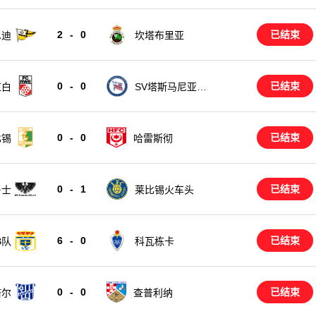
2
-
0
已结束
尼迪
坎塔布里亚
0
-
0
已结束
红白
SV塔斯马尼亚柏
林
0
-
0
已结束
比锡
哈雷斯彻
0
-
1
已结束
鲁士
莱比锡火车头
6
-
0
已结束
B队
科瓦栋卡
0
-
0
已结束
塔尔
查普利纳