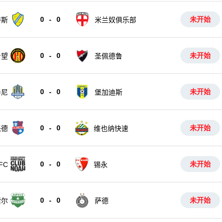
0
-
0
未开始
特斯
米兰奴俱乐部
0
-
0
未开始
希望
圣佩德鲁
0
-
0
未开始
辛尼
堡加迪斯
0
-
0
未开始
派德
维也纳快速
0
-
0
未开始
FC
锡永
0
-
0
未开始
索尔
萨德