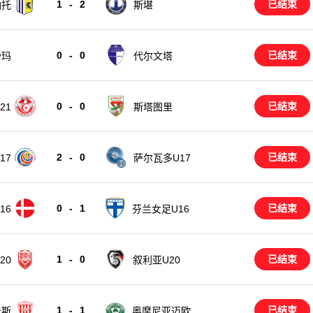
1
-
2
已结束
纳托
斯堪
0
-
0
已结束
沙玛
代尔文塔
0
-
0
已结束
21
斯塔图里
2
-
0
已结束
17
萨尔瓦多U17
0
-
1
已结束
16
芬兰女足U16
1
-
0
已结束
叙利亚U20
20
1
-
1
已结束
米斯
奥摩尼亚迈欧