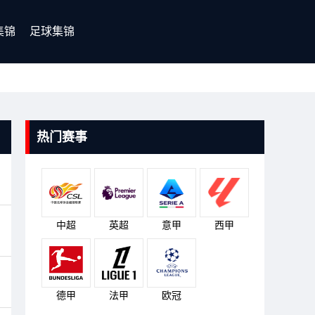
集锦
足球集锦
热门赛事
中超
英超
意甲
西甲
德甲
法甲
欧冠