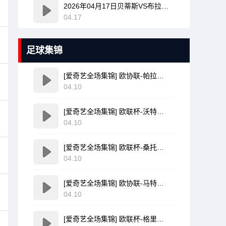
2026年04月17日贝蒂斯VS布拉加全场比赛录像回放
04.17
足球集锦
[爱奇艺全场集锦] 欧协联-帕拉松点射破门乌奈-洛佩斯建功 巴列卡诺3-0雅典AEK
04.10
[爱奇艺全场集锦] 欧联杯-沃特金斯双响孔萨破门 维拉3-1客胜博洛尼亚
04.10
[爱奇艺全场集锦] 欧联杯-桑托斯破门费尔南德斯离谱乌龙 波尔图1-1森林
04.10
[爱奇艺全场集锦] 欧协联-马特塔点射米切尔萨尔建功 水晶宫3-0佛罗伦萨
04.10
[爱奇艺全场集锦] 欧联杯-格里弗破门金特尔建功 弗赖堡3-0塞尔塔