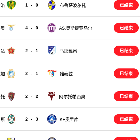
1
-
0
已结束
索洛
布鲁萨波尔托
4
-
0
已结束
齐奥
AS.奥斯提亚马尔
2
-
1
已结束
伯达
马耶维察
2
-
1
已结束
维加
维泰兹
2
-
2
已结束
瑟托
阿尔托帕西奥
2
-
3
已结束
利斯
KF奥里库