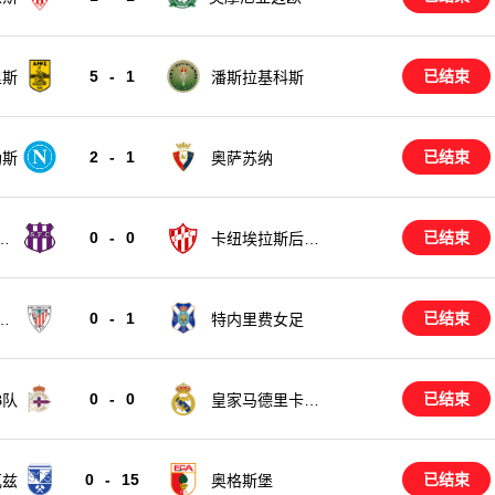
5
-
1
已结束
里斯
潘斯拉基科斯
2
-
1
已结束
勒斯
奥萨苏纳
0
-
0
已结束
后
卡纽埃拉斯后备
队
0
-
1
已结束
女
特内里费女足
0
-
0
已结束
B队
皇家马德里卡斯
蒂亚
0
-
15
已结束
瓦兹
奥格斯堡