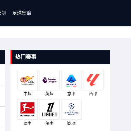
集锦
足球集锦
热门赛事
中超
英超
意甲
西甲
德甲
法甲
欧冠