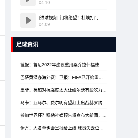
04.10
[进球视频] 门将绝望！杜埃打门变线无解诡异弧线破门！巴黎1-0领先利物浦！
04.09
足球资讯
镜报：鲁尼2022年建议重用桑乔拉什福德小麦林加德，如今都已离队
巴萨黄潜办海外赛！卫报：FIFA已开始重新起草海外办赛的相关规定
墨菲：英超对抗强度太大让维尔茨有些吃力 利物浦可以先不签沃顿
马卡：亚马尔、费尔明有望赶上出战赫罗纳，拉菲尼亚大概率不行
参加世界杯？穆勒社媒预告将宣布大新闻，带2026年夏天标签
伊万：大名单也会呈报给上级 球员失去位置是因为其他人水平更高