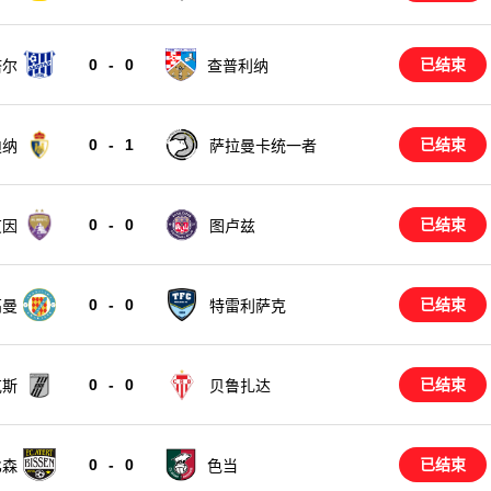
0
-
0
已结束
塔尔
查普利纳
0
-
1
已结束
迪纳
萨拉曼卡统一者
0
-
0
已结束
艾因
图卢兹
0
-
0
已结束
高曼
特雷利萨克
0
-
0
已结束
克斯
贝鲁扎达
0
-
0
已结束
比森
色当