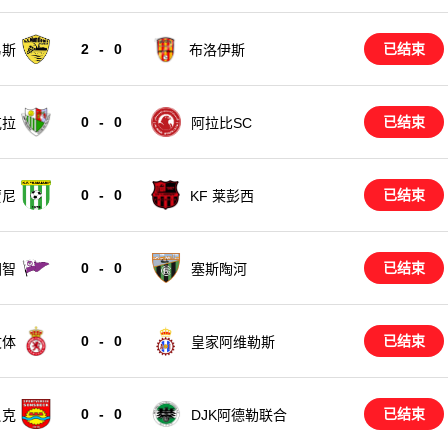
2
-
0
已结束
布洛伊斯
易斯
0
-
0
已结束
克拉
阿拉比SC
0
-
0
已结束
KF 莱彭西
贾尼
0
-
0
已结束
图智
塞斯陶河
0
-
0
已结束
文体
皇家阿维勒斯
0
-
0
已结束
贝克
DJK阿德勒联合