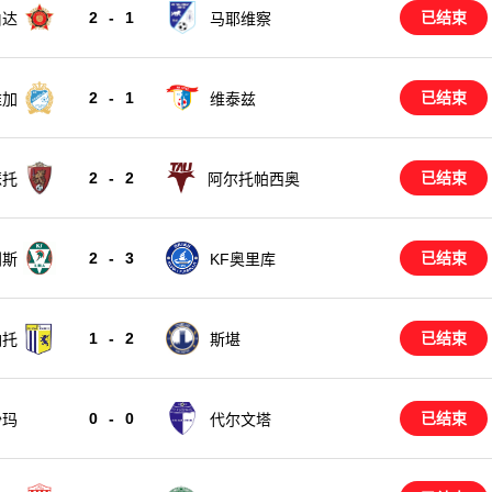
2
-
1
已结束
伯达
马耶维察
2
-
1
已结束
维加
维泰兹
2
-
2
已结束
瑟托
阿尔托帕西奥
2
-
3
已结束
利斯
KF奥里库
1
-
2
已结束
纳托
斯堪
0
-
0
已结束
沙玛
代尔文塔