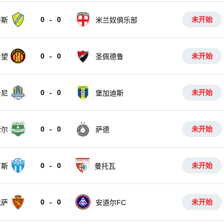
0
-
0
未开始
特斯
米兰奴俱乐部
0
-
0
未开始
希望
圣佩德鲁
0
-
0
未开始
辛尼
堡加迪斯
0
-
0
未开始
索尔
萨德
0
-
0
未开始
卢斯
曼托瓦
0
-
0
未开始
戈萨
安道尔FC