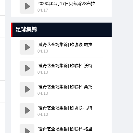
2026年04月17日贝蒂斯VS布拉加全场比赛录像回放
04.17
足球集锦
[爱奇艺全场集锦] 欧协联-帕拉松点射破门乌奈-洛佩斯建功 巴列卡诺3-0雅典AEK
04.10
[爱奇艺全场集锦] 欧联杯-沃特金斯双响孔萨破门 维拉3-1客胜博洛尼亚
04.10
[爱奇艺全场集锦] 欧联杯-桑托斯破门费尔南德斯离谱乌龙 波尔图1-1森林
04.10
[爱奇艺全场集锦] 欧协联-马特塔点射米切尔萨尔建功 水晶宫3-0佛罗伦萨
04.10
[爱奇艺全场集锦] 欧联杯-格里弗破门金特尔建功 弗赖堡3-0塞尔塔