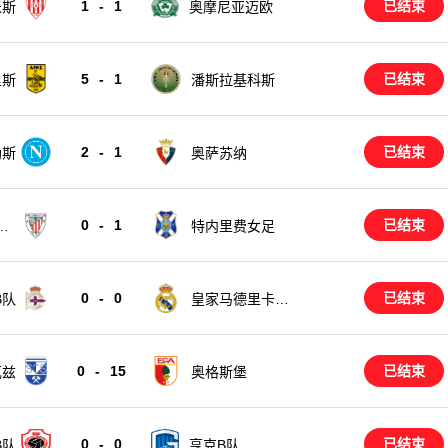
1
-
1
已结束
米斯
奥摩尼亚迈欧
5
-
1
已结束
里斯
潘斯拉基科斯
2
-
1
已结束
勒斯
奥萨苏纳
0
-
1
已结束
女
特内里费女足
0
-
0
已结束
B队
皇家马德里卡斯
蒂亚
0
-
15
已结束
瓦兹
奥格斯堡
0
-
0
已结束
B队
亨克B队