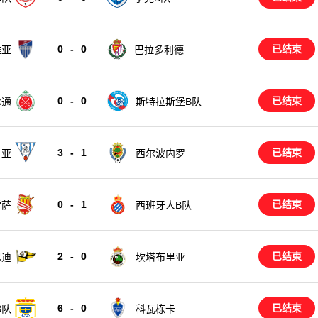
0
-
0
已结束
维亚
巴拉多利德
0
-
0
已结束
尔通
斯特拉斯堡B队
3
-
1
已结束
吉亚
西尔波内罗
0
-
1
已结束
雷萨
西班牙人B队
2
-
0
已结束
尼迪
坎塔布里亚
6
-
0
已结束
B队
科瓦栋卡