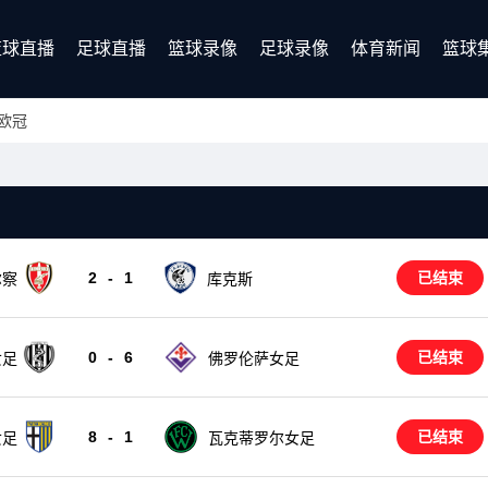
篮球直播
足球直播
篮球录像
足球录像
体育新闻
篮球
欧冠
2
-
1
已结束
库克斯
尔察
0
-
6
已结束
女足
佛罗伦萨女足
8
-
1
已结束
女足
瓦克蒂罗尔女足