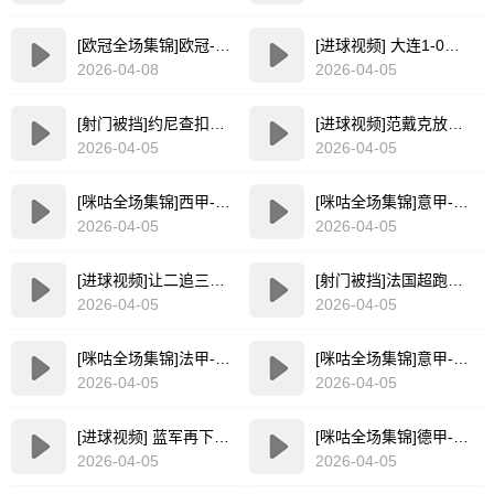
[欧冠全场集锦]欧冠-哈弗茨替补制胜马丁内利助攻 阿森纳首回合1-0绝杀葡体
[进球视频] 大连1-0领先泰山！毛伟杰抢断立功 马莱莱补射空门破僵局
2026-04-08
2026-04-05
[射门被挡]约尼查扣过防守兜射 吾米提江极限救险
[进球视频]范戴克放倒奥赖利送点！哈兰德点射破门，曼城1-0利物浦
2026-04-05
2026-04-05
[咪咕全场集锦]西甲-马丁头球破门&门德斯建功 皇家社会主场2-0莱万特
[咪咕全场集锦]意甲-加西亚&皮纳蒙蒂进球 萨索洛2-1逆转卡利亚里
2026-04-05
2026-04-05
[进球视频]让二追三！卡尔包抄破门，拜仁3-2绝杀弗赖堡?
[射门被挡]法国超跑太快了！姆巴佩高速前插倒地射门被挡出
2026-04-05
2026-04-05
[咪咕全场集锦]法甲-穆拉贝特传射恩西索建功 斯特拉斯堡3-1尼斯
[咪咕全场集锦]意甲-古德蒙德森染红法乔利制胜 十人佛罗伦萨1-0十人维罗纳
2026-04-05
2026-04-05
[进球视频] 蓝军再下一城！桑托斯妙传内托送助攻！若昂-佩德罗调整打门得手
[咪咕全场集锦]德甲-阿德耶米、布兰特破门 多特2-0斯图加特距榜首9分
2026-04-05
2026-04-05