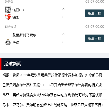
08-07 00:00
欧协联
0
诺亚FC
高清直播
0
锡永
08-07 00:00
球会友谊
0
艾里斯利马索尔
高清直播
0
萨德
足球新闻
镜报：鲁尼2022年建议重用桑乔拉什福德小麦林加德，如今都已离队
1
巴萨黄潜办海外赛！卫报：FIFA已开始重新起草海外办赛的相关规定
10
墨菲：英超对抗强度太大让维尔茨有些吃力 利物浦可以先不签沃顿
10/
马卡：亚马尔、费尔明有望赶上出战赫罗纳，拉菲尼亚大概率不行
10/17