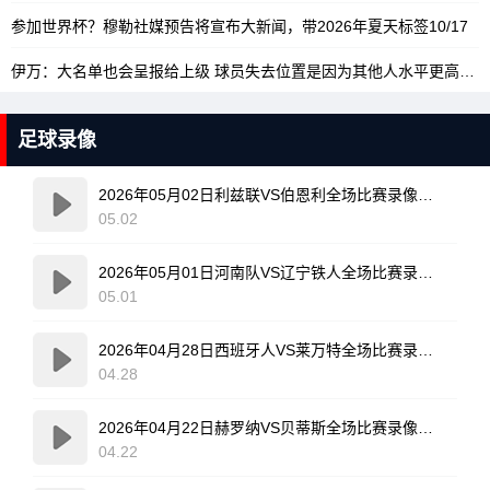
参加世界杯？穆勒社媒预告将宣布大新闻，带2026年夏天标签
10/17
伊万：大名单也会呈报给上级 球员失去位置是因为其他人水平更高
10/
足球录像
2026年05月02日利兹联VS伯恩利全场比赛录像回放
05.02
2026年05月01日河南队VS辽宁铁人全场比赛录像回放
05.01
2026年04月28日西班牙人VS莱万特全场比赛录像回放
04.28
2026年04月22日赫罗纳VS贝蒂斯全场比赛录像回放
04.22