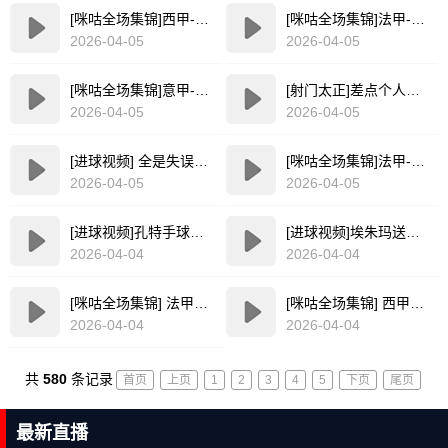
[咪咕全场集锦]西甲-双方互交白卷 皇家贝蒂斯0-0闷平西班牙人
[咪咕全场集锦]法甲-埃比姆贝、勒波尔双响恩博洛建功 雷恩客场4-3布雷斯特
2026-04-05
2026-04-05
[咪咕全场集锦]意甲-普拉托破门诺斯林扳平 拉齐奥1-1帕尔马各赛事五场不败
[射门太正]差点个人秀！格列兹曼游龙内切连晃两人，轻巧推射遭拒
2026-04-05
2026-04-05
[进球视频] 全是失误！厄德高脚后跟传球被断，圣徒反击本-怀特冒顶目送丢球
[咪咕全场集锦]法甲-帕尔多传射哈拉尔德松建功 里尔3-0完胜朗斯
2026-04-05
2026-04-05
[进球视频]孔特手球被判罚点球！姆本扎点射破门，铁人1-0领先国安
[进球视频]埃朱玛送出斜塞球，叶博亚右脚抽射建功
2026-04-04
2026-04-04
[咪咕全场集锦] 法甲-登贝莱凌空斩神仙球+双响 巴黎3-1赛季双杀图卢兹
[咪咕全场集锦] 西甲-恩特卡替补制胜 巴列卡诺1-0十人埃尔切
2026-04-04
2026-04-04
共
580
条记录
首页
上页
1
2
3
4
5
下页
尾页
最新直播