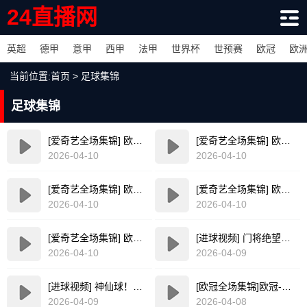
24直播网
英超
德甲
意甲
西甲
法甲
世界杯
世预赛
欧冠
欧
当前位置:
首页
>
足球集锦
足球集锦
[爱奇艺全场集锦] 欧协联-帕拉松点射破门乌奈-洛佩斯建功 巴列卡诺3-0雅典AEK
[爱奇艺全场集锦] 欧联杯-沃特金斯双响孔萨破门 维拉3-1客胜博洛尼亚
2026-04-10
2026-04-10
[爱奇艺全场集锦] 欧联杯-桑托斯破门费尔南德斯离谱乌龙 波尔图1-1森林
[爱奇艺全场集锦] 欧协联-马特塔点射米切尔萨尔建功 水晶宫3-0佛罗伦萨
2026-04-10
2026-04-10
[爱奇艺全场集锦] 欧联杯-格里弗破门金特尔建功 弗赖堡3-0塞尔塔
[进球视频] 门将绝望！杜埃打门变线无解诡异弧线破门！巴黎1-0领先利物浦！
2026-04-10
2026-04-09
[进球视频] 神仙球！阿尔瓦雷斯炸裂任意球世界波直入死角！马竞1-0领先巴萨
[欧冠全场集锦]欧冠-凯恩迪亚斯建功姆巴佩破门难救主 皇马1-2拜仁
2026-04-09
2026-04-08