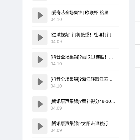
[爱奇艺全场集锦] 欧联杯-格里弗破门金特尔建功 弗赖堡3-0塞尔塔
04.10
[进球视频] 门将绝望！杜埃打门变线无解诡异弧线破门！巴黎1-0领先利物浦！
04.09
[抖音全场集锦]?豪取11连胜！深圳力克山西 王浩然33+5 马凯尔·约翰逊伤退
04.10
[抖音全场集锦]?浙江轻取江苏收获6连胜！兰道夫17分 亨特19+12+8 庞峥麟18+5
04.10
[腾讯原声集锦]?替补得分48-10！文班伤缺马刺轻取开拓者 福克斯25+5+7
04.09
[腾讯原声集锦]?太阳击退独行侠 布克37+9 杰伦·格林伤退 弗拉格19中4
04.09