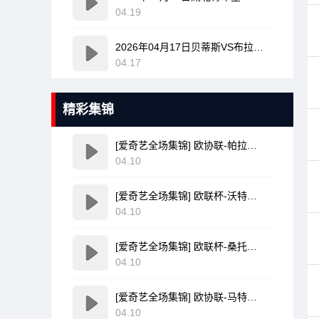
04.19
2026年04月17日贝蒂斯VS布拉加全场比赛录像回放
04.17
精彩集锦
[爱奇艺全场集锦] 欧协联-帕拉松点射破门乌奈-洛佩斯建功 巴列卡诺3-0雅典AEK
04.10
[爱奇艺全场集锦] 欧联杯-沃特金斯双响孔萨破门 维拉3-1客胜博洛尼亚
04.10
[爱奇艺全场集锦] 欧联杯-桑托斯破门费尔南德斯离谱乌龙 波尔图1-1森林
04.10
[爱奇艺全场集锦] 欧协联-马特塔点射米切尔萨尔建功 水晶宫3-0佛罗伦萨
04.10