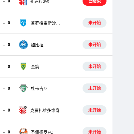
0
-
0
已结束
扎达拉洛维
0
-
0
未开始
普罗格雷斯沙基
特
0
-
0
未开始
加比拉
0
-
0
未开始
金箭
0
-
0
未开始
杜卡吉尼
0
-
0
未开始
克贾扎维多维奇
0
-
0
未开始
圣佩德罗FC