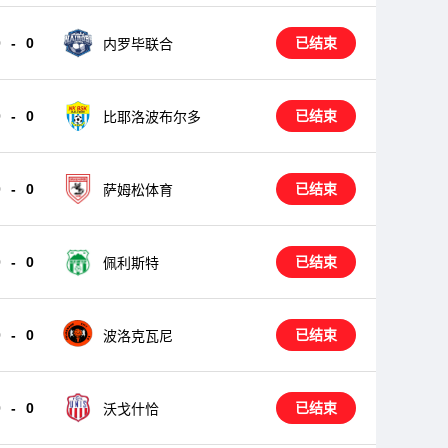
0
-
0
已结束
内罗毕联合
0
-
0
已结束
比耶洛波布尔多
0
-
0
已结束
萨姆松体育
0
-
0
已结束
佩利斯特
0
-
0
已结束
波洛克瓦尼
0
-
0
已结束
沃戈什恰