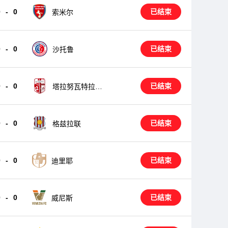
0
-
0
已结束
索米尔
0
-
0
已结束
沙托鲁
0
-
0
已结束
塔拉努瓦特拉亚
纳
0
-
0
已结束
格兹拉联
0
-
0
已结束
迪里耶
0
-
0
已结束
威尼斯