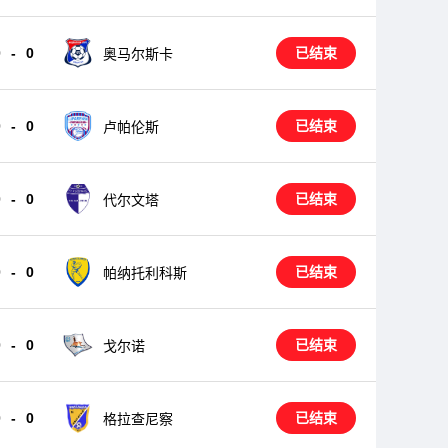
0
-
0
已结束
奥马尔斯卡
0
-
0
已结束
卢帕伦斯
0
-
0
已结束
代尔文塔
0
-
0
已结束
帕纳托利科斯
0
-
0
已结束
戈尔诺
0
-
0
已结束
格拉查尼察