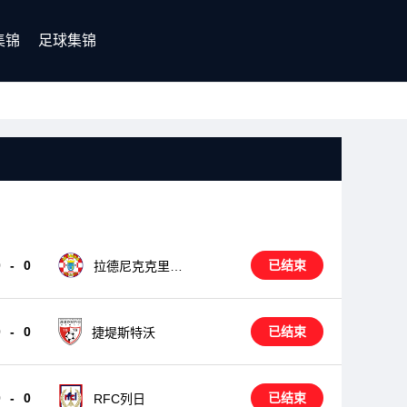
集锦
足球集锦
0
-
0
已结束
拉德尼克克里泽
维奇
0
-
0
已结束
捷堤斯特沃
0
-
0
已结束
RFC列日