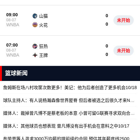
09:00
0
山猫
08-07
未开始
0
WNBA
火花
07:00
0
狂热
08-07
未开始
0
WNBA
王牌
篮球新闻
詹姆斯在场八村攻筐次数更多！美记：他为后者创造了更多机会
10/18
球队主持人：有人说杨瀚森像世界屋脊 但后者被选之后很久才来NBA
1
媒体人：裁掉曾凡博不是蔡老板的本意 小曾可留G联赛寻求双向合同
10
媒体人：其他球员也想表现 曾凡博没有出手机会在意料之中
10/17
布劳恩等人寻求3000万均薪的提前续约合同 预估其年薪底线2500万
10