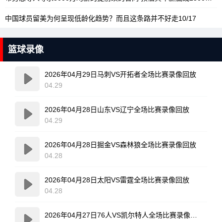
中国球员留美为何呈现低龄化趋势？而且这条路并不好走
10/17
篮球录像
2026年04月29日马刺VS开拓者全场比赛录像回放
04.29
2026年04月28日山东VS辽宁全场比赛录像回放
04.29
2026年04月28日掘金VS森林狼全场比赛录像回放
04.28
2026年04月28日太阳VS雷霆全场比赛录像回放
04.28
2026年04月27日76人VS凯尔特人全场比赛录像回放