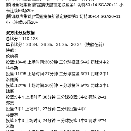
[腾讯全场集锦]雷霆擒快船锁定联盟第1 切特30+14 SGA20+11 小
卡连续56场20+
[腾讯原声集锦]?雷霆擒快船锁定联盟第1 切特30+14 SGA20+11
小卡连续56场20+
双方比分及数据
总比分：110-128
单节比分：23-34、26-35、31-25、30-34（快船在前）
快船：
伦纳德
投篮:18中8 上场时间:30分钟 三分球投篮:5中2 罚球:4中2
科林斯
投篮:11中5 上场时间:27分钟 三分球投篮:3中1 罚球:3中1
洛佩斯
投篮:12中6 上场时间:30分钟 三分球投篮:5中3 罚球:3中1
琼斯
投篮:9中4 上场时间:30分钟 三分球投篮:5中2 罚球:2中1
邓恩
投篮:7中1 上场时间:27分钟 三分球投篮:4中1
马瑟林
投篮:8中3 上场时间:24分钟 三分球投篮:1中0 罚球:4中4
米勒