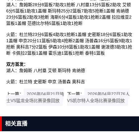
湖人：詹姆斯28分8篮板7助攻1抢断 八村塁13分5篮板2助攻 艾顿
6分5篮板1助攻1盖帽 斯玛特25分2篮板7助攻5抢断1盖帽 肯纳德
23分6篮板2助攻3抢断 海斯6分4篮板1助攻1抢断2盖帽 拉拉维亚2
篮板1盖帽 范德比尔特5篮板1助攻1抢断
火箭：杜兰特23分6篮板4助攻1抢断1盖帽 史密斯18分6篮板1助攻
1盖帽 申京20分11篮板5助攻4抢断2盖帽 汤普森16分5篮板9助攻1
抢断 奥科吉7分2篮板 伊森10分8篮板1助攻1盖帽 谢泼德3助攻1抢
断 卡佩拉2篮板1盖帽 霍乐迪1篮板1抢断 泰特1篮板
双方首发：
湖人：詹姆斯 八村塁 艾顿 斯玛特 肯纳德
火箭：杜兰特 史密斯 申京 汤普森 奥科吉
上一篇：
2026年04月21日骑
下一篇：
2026年04月27日76人
士VS猛龙全场比赛录像回放
VS凯尔特人全场比赛录像回放
相关直播