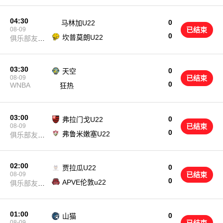
04:30
0
马林加U22
08-09
已结束
0
坎普莫朗U22
俱乐部友谊
赛
03:30
0
天空
08-09
已结束
0
WNBA
狂热
03:00
0
弗拉门戈U22
08-09
已结束
0
弗鲁米嫩塞U22
俱乐部友谊
赛
02:00
0
贾拉瓜U22
08-09
已结束
0
APVE伦敦u22
俱乐部友谊
赛
01:00
0
山猫
08-09