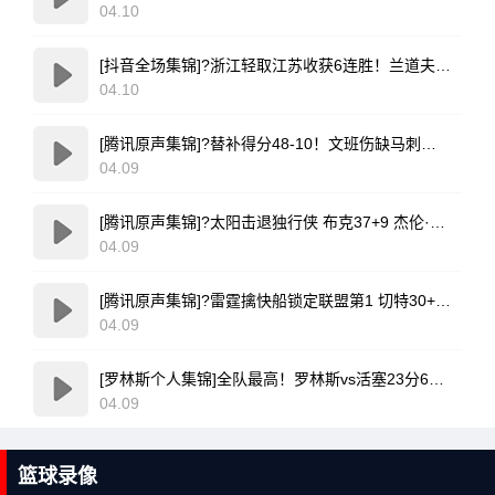
04.10
[抖音全场集锦]?浙江轻取江苏收获6连胜！兰道夫17分 亨特19+12+8 庞峥麟18+5
04.10
[腾讯原声集锦]?替补得分48-10！文班伤缺马刺轻取开拓者 福克斯25+5+7
04.09
[腾讯原声集锦]?太阳击退独行侠 布克37+9 杰伦·格林伤退 弗拉格19中4
04.09
[腾讯原声集锦]?雷霆擒快船锁定联盟第1 切特30+14 SGA20+11 小卡连续56场20+
04.09
[罗林斯个人集锦]全队最高！罗林斯vs活塞23分6助！集锦
04.09
篮球录像