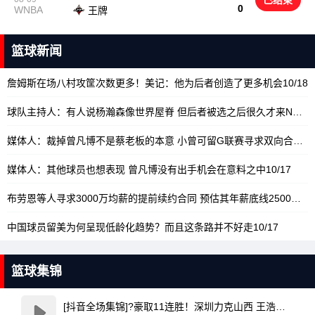
已结束
0
WNBA
王牌
篮球新闻
詹姆斯在场八村攻筐次数更多！美记：他为后者创造了更多机会
10/18
球队主持人：有人说杨瀚森像世界屋脊 但后者被选之后很久才来NBA
1
媒体人：裁掉曾凡博不是蔡老板的本意 小曾可留G联赛寻求双向合同
10
媒体人：其他球员也想表现 曾凡博没有出手机会在意料之中
10/17
布劳恩等人寻求3000万均薪的提前续约合同 预估其年薪底线2500万
10
中国球员留美为何呈现低龄化趋势？而且这条路并不好走
10/17
篮球集锦
[抖音全场集锦]?豪取11连胜！深圳力克山西 王浩然33+5 马凯尔·约翰逊伤退