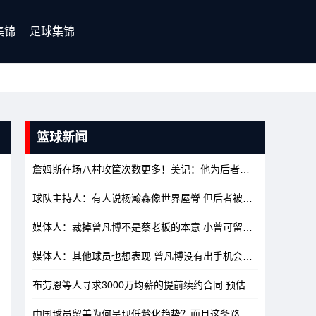
集锦
足球集锦
篮球新闻
詹姆斯在场八村攻筐次数更多！美记：他为后者创造了更多机会
1
球队主持人：有人说杨瀚森像世界屋脊 但后者被选之后很久才来NBA
媒体人：裁掉曾凡博不是蔡老板的本意 小曾可留G联赛寻求双向合同
媒体人：其他球员也想表现 曾凡博没有出手机会在意料之中
10/1
布劳恩等人寻求3000万均薪的提前续约合同 预估其年薪底线2500万
中国球员留美为何呈现低龄化趋势？而且这条路并不好走
10/17