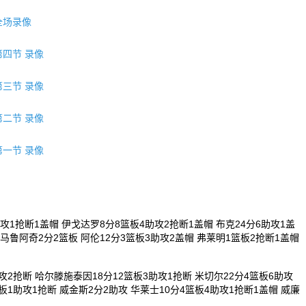
 全场录像
第四节 录像
第三节 录像
第二节 录像
第一节 录像
攻1抢断1盖帽 伊戈达罗8分8篮板4助攻2抢断1盖帽 布克24分6助攻1盖
 马鲁阿奇2分2篮板 阿伦12分3篮板3助攻2盖帽 弗莱明1篮板2抢断1盖帽
攻2抢断 哈尔滕施泰因18分12篮板3助攻1抢断 米切尔22分4篮板6助攻
板1助攻1抢断 威金斯2分2助攻 华莱士10分4篮板4助攻1抢断1盖帽 威廉