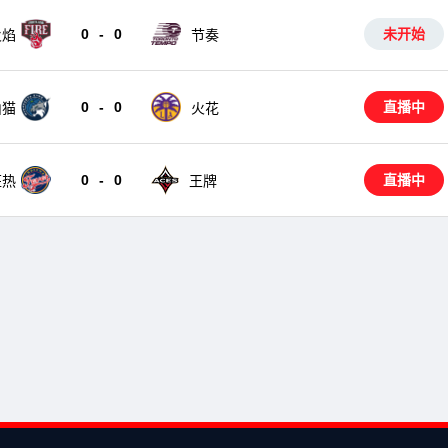
0
-
0
未开始
节奏
火焰
0
-
0
直播中
山猫
火花
0
-
0
直播中
狂热
王牌