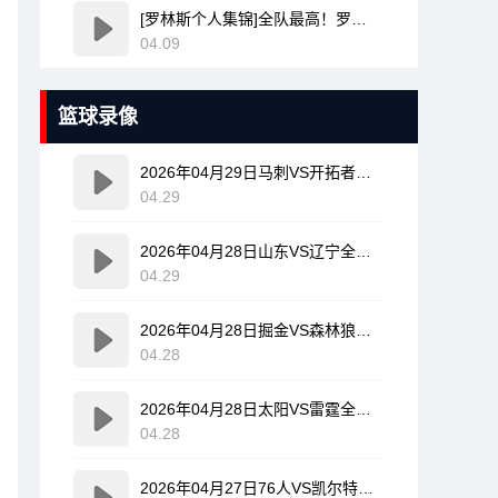
[罗林斯个人集锦]全队最高！罗林斯vs活塞23分6助！集锦
04.09
篮球录像
2026年04月29日马刺VS开拓者全场比赛录像回放
04.29
2026年04月28日山东VS辽宁全场比赛录像回放
04.29
2026年04月28日掘金VS森林狼全场比赛录像回放
04.28
2026年04月28日太阳VS雷霆全场比赛录像回放
04.28
2026年04月27日76人VS凯尔特人全场比赛录像回放