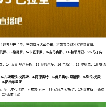
，巴西主场迎战巴拉圭，赛前首发名单公布，将带来免费独家视频直播。
贝罗、6-桑德罗、5-卡塞米罗、8-吉马良斯、11-拉菲尼亚、22-马丁内
森、14-莱奥-奥尔蒂斯、15-贝拉尔多、16-韦斯利、17-埃德森、18-安德
5-古斯塔沃-戈麦斯、3-阿德雷特、6-儒尼奥尔-阿隆索、8-迭戈-戈麦
、9-萨纳布里亚
、5-巴尔布埃纳、7-拉蒙-索萨、11-安赫尔-罗梅罗、13-奥古斯丁-桑德
、23-莱兹卡诺