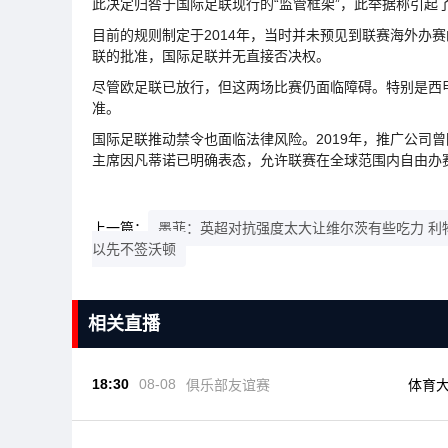
此决定归咎于国际足联现行的“监管框架”，此举据称引起
目前的规则制定于2014年，当时并未预见到联赛海外办
联的批准，国际足联并无直接否决权。
尽管欧足联已放行，但这两场比赛仍面临障碍。特别是西
准。
国际足联推动禁令也面临法律风险。2019年，推广公司
主席因凡蒂诺已明确表态，允许联赛在全球范围内自由办赛
上一篇：
墨菲：英超对抗强度太大让维尔茨有些吃力 利
以先不签沃顿
相关直播
18:30
08-08
俱乐部友谊赛
体育