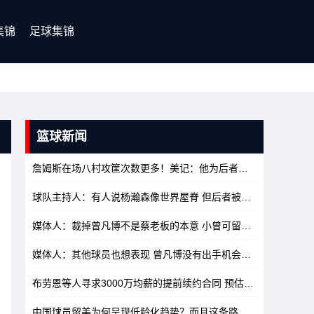
集锦
足球集锦
篮球新闻
詹姆斯在场八村攻筐次数更多！美记：他为后者创造了更多机会
1
球队主持人：有人说杨瀚森像世界屋脊 但后者被选之后很久才来NBA
媒体人：裁掉曾凡博不是蔡老板的本意 小曾可留G联赛寻求双向合同
媒体人：其他球员也想表现 曾凡博没有出手机会在意料之中
10/1
布劳恩等人寻求3000万均薪的提前续约合同 预估其年薪底线2500万
中国球员留美为何呈现低龄化趋势？而且这条路并不好走
10/17