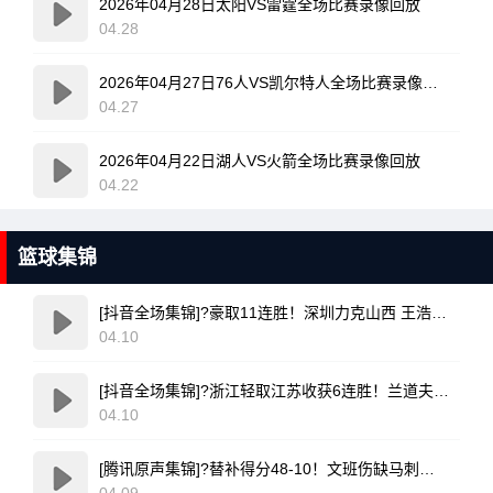
2026年04月28日太阳VS雷霆全场比赛录像回放
04.28
2026年04月27日76人VS凯尔特人全场比赛录像回放
04.27
2026年04月22日湖人VS火箭全场比赛录像回放
04.22
篮球集锦
[抖音全场集锦]?豪取11连胜！深圳力克山西 王浩然33+5 马凯尔·约翰逊伤退
04.10
[抖音全场集锦]?浙江轻取江苏收获6连胜！兰道夫17分 亨特19+12+8 庞峥麟18+5
04.10
[腾讯原声集锦]?替补得分48-10！文班伤缺马刺轻取开拓者 福克斯25+5+7
04.09