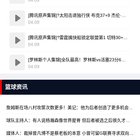
[腾讯原声集锦]?太阳击退独行侠 布克37+9 杰伦·格林伤退 弗拉格19中4
04.09
[腾讯原声集锦]?雷霆擒快船锁定联盟第1 切特30+14 SGA20+11 小卡连续56场20+
04.09
[罗林斯个人集锦]全队最高！罗林斯vs活塞23分6助！集锦
04.09
篮球资讯
詹姆斯在场八村攻筐次数更多！美记：他为后者创造了更多机会
10/18
球队主持人：有人说杨瀚森像世界屋脊 但后者被选之后很久才来NBA
媒体人：裁掉曾凡博不是蔡老板的本意 小曾可留G联赛寻求双向合同