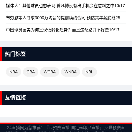
媒体人：其他球员也想表现 曾凡博没有出手机会在意料之中
10/17
布劳恩等人寻求3000万均薪的提前续约合同 预估其年薪底线2500万
1
中国球员留美为何呈现低龄化趋势？而且这条路并不好走
10/17
热门标签
NBA
CBA
WCBA
WNBA
NBL
友情链接
24直播网为您推荐：『世预赛直播:国足vs印尼直播』,✨世预赛直