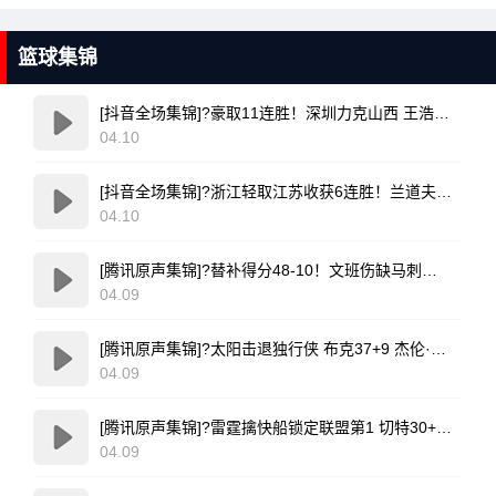
篮球集锦
[抖音全场集锦]?豪取11连胜！深圳力克山西 王浩然33+5 马凯尔·约翰逊伤退
04.10
[抖音全场集锦]?浙江轻取江苏收获6连胜！兰道夫17分 亨特19+12+8 庞峥麟18+5
04.10
[腾讯原声集锦]?替补得分48-10！文班伤缺马刺轻取开拓者 福克斯25+5+7
04.09
[腾讯原声集锦]?太阳击退独行侠 布克37+9 杰伦·格林伤退 弗拉格19中4
04.09
[腾讯原声集锦]?雷霆擒快船锁定联盟第1 切特30+14 SGA20+11 小卡连续56场20+
04.09