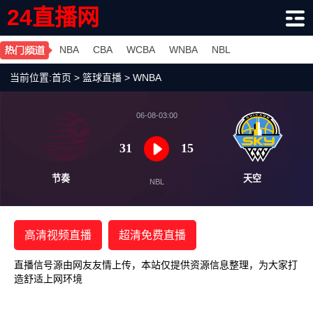
24直播网
NBA
CBA
WCBA
WNBA
NBL
当前位置:
首页
>
篮球直播
>
WNBA
06-08-03:00
31
15
节奏
天
NBL
高清视频直播
超清免费直播
直播信号源由网友友情上传，本站仅提供资源信息整理，为大家打
造舒适上网环境