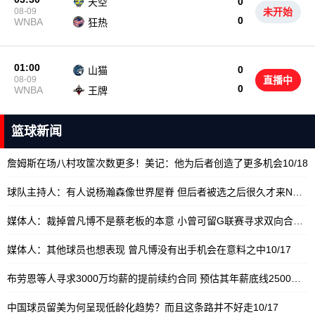
0
天空
08-09
未开始
0
WNBA
狂热
01:00
0
山猫
08-09
直播中
0
WNBA
王牌
篮球新闻
詹姆斯在场八村攻筐次数更多！美记：他为后者创造了更多机会
10/18
球队主持人：有人说杨瀚森像世界屋脊 但后者被选之后很久才来NBA
1
媒体人：裁掉曾凡博不是蔡老板的本意 小曾可留G联赛寻求双向合同
10
媒体人：其他球员也想表现 曾凡博没有出手机会在意料之中
10/17
布劳恩等人寻求3000万均薪的提前续约合同 预估其年薪底线2500万
10
中国球员留美为何呈现低龄化趋势？而且这条路并不好走
10/17