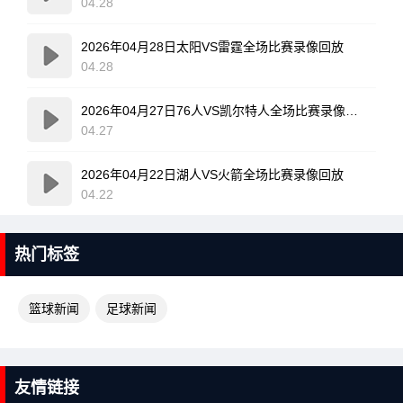
04.28
2026年04月28日太阳VS雷霆全场比赛录像回放
04.28
2026年04月27日76人VS凯尔特人全场比赛录像回放
04.27
2026年04月22日湖人VS火箭全场比赛录像回放
04.22
热门标签
篮球新闻
足球新闻
友情链接