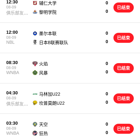
12:30
0
辅仁大学
08-09
已结束
0
黎明学院
俱乐部友谊
赛
12:00
0
墨尔本联
08-09
已结束
0
NBL
日本B联赛联队
08:30
0
火焰
08-09
已结束
0
WNBA
风暴
04:30
0
马林加U22
08-09
已结束
0
坎普莫朗U22
俱乐部友谊
赛
03:30
0
天空
08-09
已结束
0
WNBA
狂热