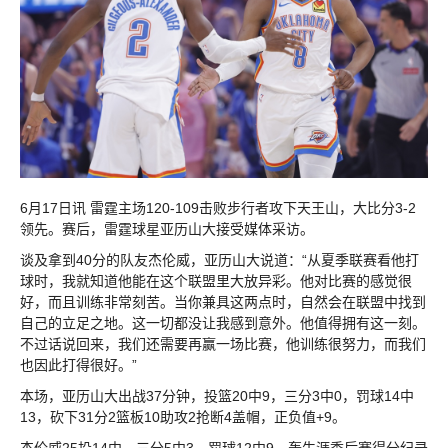
6月17日讯 雷霆主场120-109击败步行者攻下天王山，大比分3-2
领先。赛后，雷霆球星亚历山大接受媒体采访。
谈及拿到40分的队友杰伦威，亚历山大说道：“从夏季联赛看他打
球时，我就知道他能在这个联盟里大放异彩。他对比赛的感觉很
好，而且训练非常刻苦。当你兼具这两点时，自然会在联盟中找到
自己的立足之地。这一切都没让我感到意外。他值得拥有这一刻。
不过话说回来，我们还需要再赢一场比赛，他训练很努力，而我们
也因此打得很好。”
本场，亚历山大出战37分钟，投篮20中9，三分3中0，罚球14中
13，砍下31分2篮板10助攻2抢断4盖帽，正负值+9。
杰伦威25投14中，三分5中3，罚球12中9，轰生涯季后赛得分纪录