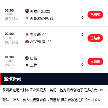
03:00
0
弗拉门戈U22
08-09
已结束
0
弗鲁米嫩塞U22
俱乐部友谊
赛
02:00
0
贾拉瓜U22
08-09
已结束
0
APVE伦敦u22
俱乐部友谊
赛
01:00
0
山猫
08-09
已结束
0
WNBA
王牌
篮球新闻
詹姆斯在场八村攻筐次数更多！美记：他为后者创造了更多机会
10/18
球队主持人：有人说杨瀚森像世界屋脊 但后者被选之后很久才来NBA
1