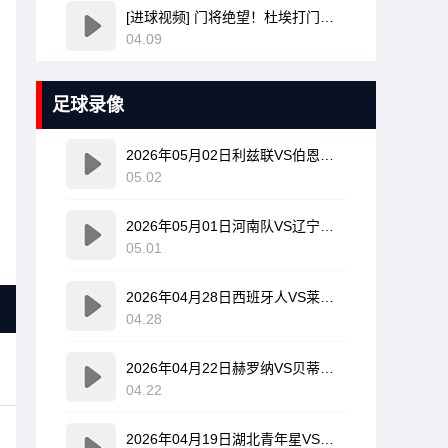
[进球视频] 门将绝望！杜埃打门变线无解诡异弧线破门！巴黎1-0领先利物浦！
04.09
足球录像
2026年05月02日利兹联VS伯恩利全场比赛录像回放
05.02
2026年05月01日河南队VS辽宁铁人全场比赛录像回放
05.01
2026年04月28日西班牙人VS莱万特全场比赛录像回放
04.28
2026年04月22日赫罗纳VS贝蒂斯全场比赛录像回放
04.22
2026年04月19日湖北青年星VS海门珂缔缘全场比赛录像回放