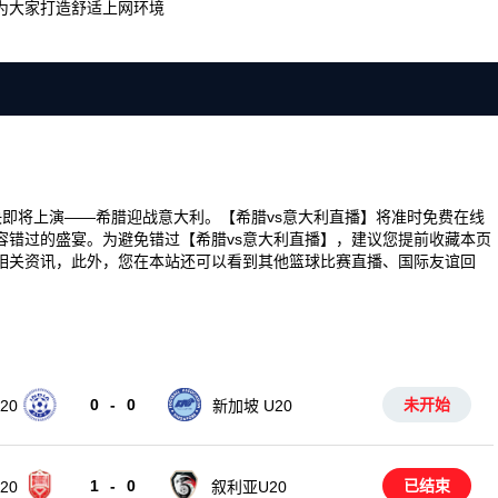
为大家打造舒适上网环境
场精彩对决即将上演——希腊迎战意大利。【希腊vs意大利直播】将准时免费在线
容错过的盛宴。为避免错过【希腊vs意大利直播】，建议您提前收藏本页
相关资讯，此外，您在本站还可以看到其他篮球比赛直播、国际友谊回
0
-
0
未开始
20
新加坡 U20
1
-
0
已结束
叙利亚U20
20