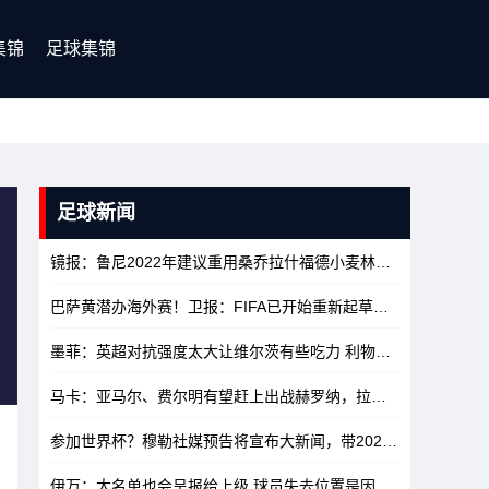
集锦
足球集锦
足球新闻
镜报：鲁尼2022年建议重用桑乔拉什福德小麦林加德，如今都已离队
巴萨黄潜办海外赛！卫报：FIFA已开始重新起草海外办赛的相关规定
墨菲：英超对抗强度太大让维尔茨有些吃力 利物浦可以先不签沃顿
马卡：亚马尔、费尔明有望赶上出战赫罗纳，拉菲尼亚大概率不行
参加世界杯？穆勒社媒预告将宣布大新闻，带2026年夏天标签
10
伊万：大名单也会呈报给上级 球员失去位置是因为其他人水平更高