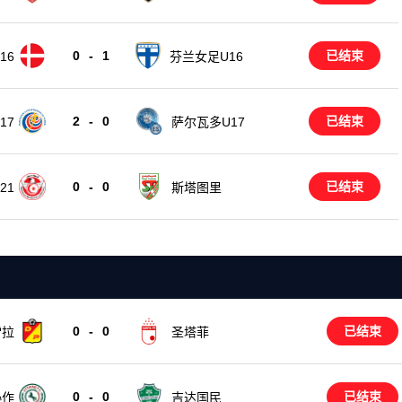
0
-
1
已结束
16
芬兰女足U16
2
-
0
已结束
17
萨尔瓦多U17
0
-
0
已结束
21
斯塔图里
0
-
0
已结束
雷拉
圣塔菲
0
-
0
已结束
协作
吉达国民