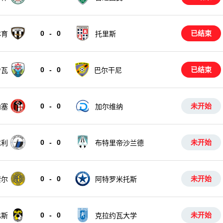
0
-
0
已结束
体育
托里斯
0
-
0
已结束
舍瓦
巴尔干尼
0
-
0
未开始
内塞
加尔维纳
0
-
0
未开始
达利
布特里帝沙兰德
0
-
0
未开始
索尔
阿特罗米托斯
0
-
0
未开始
比斯
克拉约瓦大学