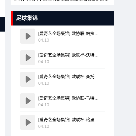
足球集锦
[爱奇艺全场集锦] 欧协联-帕拉松点射破门乌奈-洛佩斯建功 巴列卡诺3-0雅典AEK
04.10
[爱奇艺全场集锦] 欧联杯-沃特金斯双响孔萨破门 维拉3-1客胜博洛尼亚
04.10
[爱奇艺全场集锦] 欧联杯-桑托斯破门费尔南德斯离谱乌龙 波尔图1-1森林
04.10
[爱奇艺全场集锦] 欧协联-马特塔点射米切尔萨尔建功 水晶宫3-0佛罗伦萨
04.10
[爱奇艺全场集锦] 欧联杯-格里弗破门金特尔建功 弗赖堡3-0塞尔塔
04.10