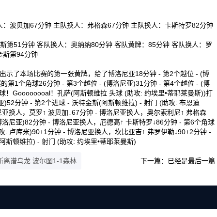
人：波贝加67分钟 主队换人：弗格森67分钟 主队换人：卡斯特罗82分钟
第51分钟 客队换人：奥纳纳80分钟 客队黄牌：85分钟 客队换人：罗
金斯第94分钟
，裁判出示了本场比赛的第一张黄牌，给了博洛尼亚18分钟 - 第2个越位 - (博
个角球26分钟 - 第3个越位 - (博洛尼亚)31分钟 - 第4个越位 - (博
个进球！Goooooooal！孔萨(阿斯顿维拉 头球 (助攻: 约埃里•蒂耶莱曼斯))打
52分钟 - 第2个进球 - 沃特金斯(阿斯顿维拉) - 射门 (助攻: 布恩迪
 博洛尼亚换人，莫罗↑ 波贝加↓67分钟 - 博洛尼亚换人，奥尔索利尼↑ 弗格森
- (博洛尼亚)82分钟 - 博洛尼亚换人，厄德高↑ 卡斯特罗↓86分钟 - 第6个角球
 (助攻: 卢库米)90+1分钟 - 博洛尼亚换人，坎比亚吉↑ 弗罗伊勒↓90+2分钟 -
(阿斯顿维拉) - 射门 (助攻: 约埃里•蒂耶莱曼斯)
斯离谱乌龙 波尔图1-1森林
下一篇：已经是最后一篇