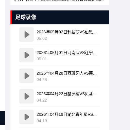
足球录像
2026年05月02日利兹联VS伯恩利全场比赛录像回放
05.02
2026年05月01日河南队VS辽宁铁人全场比赛录像回放
05.01
2026年04月28日西班牙人VS莱万特全场比赛录像回放
04.28
2026年04月22日赫罗纳VS贝蒂斯全场比赛录像回放
04.22
2026年04月19日湖北青年星VS海门珂缔缘全场比赛录像回放
04.19