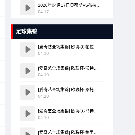
2026年04月17日贝蒂斯VS布拉加全场比赛录像回放
04.17
足球集锦
[爱奇艺全场集锦] 欧协联-帕拉松点射破门乌奈-洛佩斯建功 巴列卡诺3-0雅典AEK
04.10
[爱奇艺全场集锦] 欧联杯-沃特金斯双响孔萨破门 维拉3-1客胜博洛尼亚
04.10
[爱奇艺全场集锦] 欧联杯-桑托斯破门费尔南德斯离谱乌龙 波尔图1-1森林
04.10
[爱奇艺全场集锦] 欧协联-马特塔点射米切尔萨尔建功 水晶宫3-0佛罗伦萨
04.10
[爱奇艺全场集锦] 欧联杯-格里弗破门金特尔建功 弗赖堡3-0塞尔塔