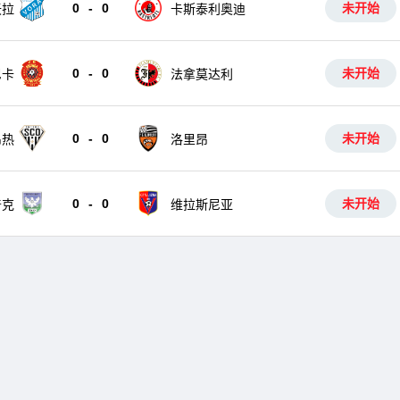
0
-
0
未开始
沃拉
卡斯泰利奥迪
0
-
0
未开始
尼卡
法拿莫达利
0
-
0
未开始
昂热
洛里昂
0
-
0
未开始
普克
维拉斯尼亚