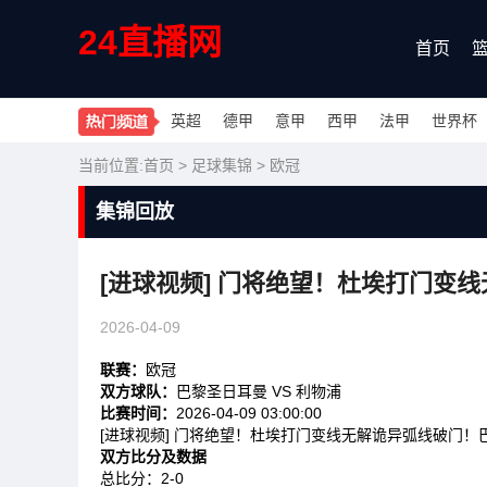
24直播网
首页
英超
德甲
意甲
西甲
法甲
世界杯
当前位置:
首页
>
足球集锦
>
欧冠
集锦回放
[进球视频] 门将绝望！杜埃打门变
2026-04-09
联赛：
欧冠
双方球队：
巴黎圣日耳曼 VS 利物浦
比赛时间：
2026-04-09 03:00:00
[进球视频] 门将绝望！杜埃打门变线无解诡异弧线破门！巴
双方比分及数据
总比分：2-0