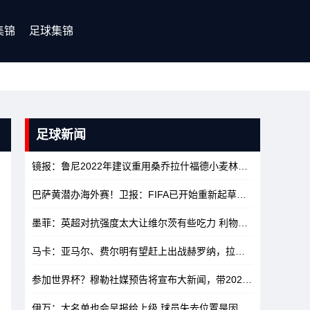
集锦
足球集锦
足球新闻
镜报：鲁尼2022年建议重用桑乔拉什福德小麦林加德，如今都已离队
巴萨黄潜办海外赛！卫报：FIFA已开始重新起草海外办赛的相关规定
墨菲：英超对抗强度太大让维尔茨有些吃力 利物浦可以先不签沃顿
马卡：亚马尔、费尔明有望赶上出战赫罗纳，拉菲尼亚大概率不行
参加世界杯？穆勒社媒预告将宣布大新闻，带2026年夏天标签
10
伊万：大名单也会呈报给上级 球员失去位置是因为其他人水平更高