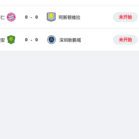
0
-
0
未开始
拜仁
阿斯顿维拉
0
-
0
未开始
国安
深圳新鹏城