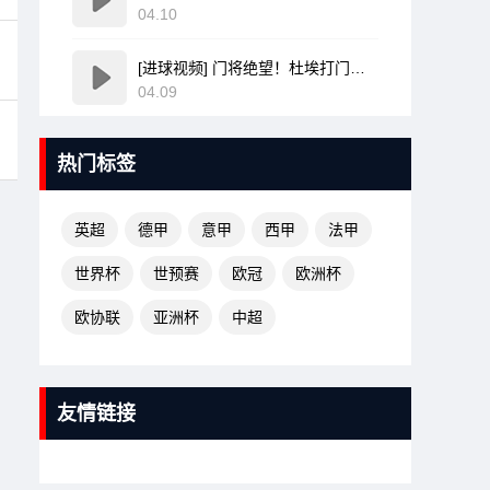
04.10
[进球视频] 门将绝望！杜埃打门变线无解诡异弧线破门！巴黎1-0领先利物浦！
04.09
热门标签
英超
德甲
意甲
西甲
法甲
世界杯
世预赛
欧冠
欧洲杯
欧协联
亚洲杯
中超
友情链接