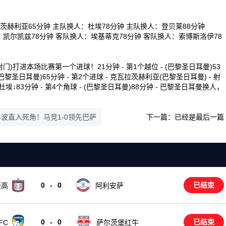
赫利亚65分钟 主队换人：杜埃78分钟 主队换人：登贝莱88分钟
：凯尔凯兹78分钟 客队换人：埃基蒂克78分钟 客队换人：索博斯洛伊78
 射门)打进本场比赛第一个进球！21分钟 - 第1个越位 - (巴黎圣日耳曼)53
 (巴黎圣日耳曼)65分钟 - 第2个进球 - 克瓦拉茨赫利亚(巴黎圣日耳曼) - 射
 杜埃↓83分钟 - 第4个角球 - (巴黎圣日耳曼)88分钟 - 巴黎圣日耳曼换人，
界波直入死角！马竞1-0领先巴萨
下一篇：已经是最后一篇
0
-
0
已结束
茨高
阿利安萨
0
-
0
已结束
FC
萨尔茨堡红牛