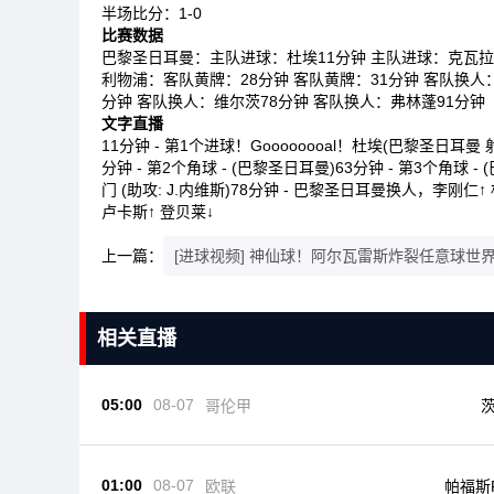
半场比分：1-0
比赛数据
巴黎圣日耳曼：主队进球：杜埃11分钟 主队进球：克瓦拉茨
利物浦：客队黄牌：28分钟 客队黄牌：31分钟 客队换人
分钟 客队换人：维尔茨78分钟 客队换人：弗林蓬91分钟
文字直播
11分钟 - 第1个进球！Goooooooal！杜埃(巴黎圣日耳曼
分钟 - 第2个角球 - (巴黎圣日耳曼)63分钟 - 第3个角球 -
门 (助攻: J.内维斯)78分钟 - 巴黎圣日耳曼换人，李刚仁↑
卢卡斯↑ 登贝莱↓
上一篇：
[进球视频] 神仙球！阿尔瓦雷斯炸裂任意球世
相关直播
05:00
08-07
哥伦甲
01:00
08-07
欧联
帕福斯