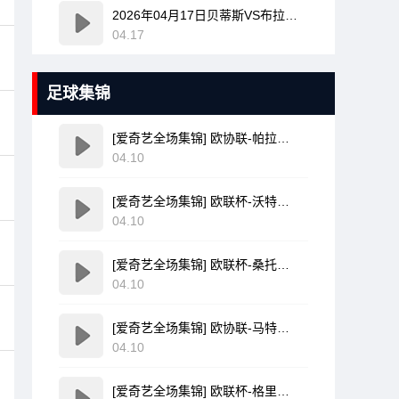
2026年04月17日贝蒂斯VS布拉加全场比赛录像回放
04.17
足球集锦
[爱奇艺全场集锦] 欧协联-帕拉松点射破门乌奈-洛佩斯建功 巴列卡诺3-0雅典AEK
04.10
[爱奇艺全场集锦] 欧联杯-沃特金斯双响孔萨破门 维拉3-1客胜博洛尼亚
04.10
[爱奇艺全场集锦] 欧联杯-桑托斯破门费尔南德斯离谱乌龙 波尔图1-1森林
04.10
[爱奇艺全场集锦] 欧协联-马特塔点射米切尔萨尔建功 水晶宫3-0佛罗伦萨
04.10
[爱奇艺全场集锦] 欧联杯-格里弗破门金特尔建功 弗赖堡3-0塞尔塔