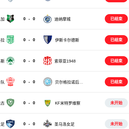
0
-
0
已结束
里加
迪纳摩城
0
-
0
已结束
洛拉
伊斯卡尔德斯
0
-
0
已结束
科斯
索菲亚1948
0
-
0
已结束
备队
贝尔格拉诺后备
队
0
-
0
未开始
托古
KF米特罗维察
0
-
0
未开始
女足
圣马洛女足