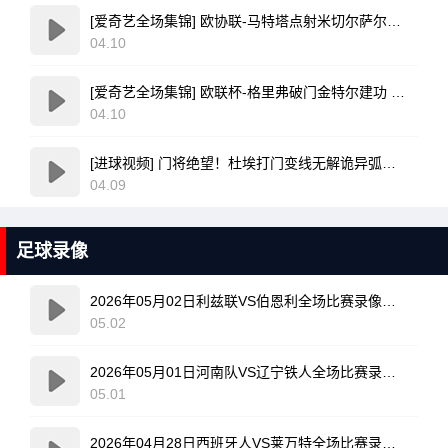
[爱奇艺全场集锦] 欧协联-马特塔点射米切尔萨尔建功 水晶宫3-0佛罗伦萨
04.10
[爱奇艺全场集锦] 欧联杯-格里弗破门金特尔建功 弗赖堡3-0塞尔塔
04.10
[进球视频] 门将绝望！杜埃打门变线无解诡异弧线破门！巴黎1-0领先利物浦！
04.09
足球录像
2026年05月02日利兹联VS伯恩利全场比赛录像回放
05.02
2026年05月01日河南队VS辽宁铁人全场比赛录像回放
05.01
2026年04月28日西班牙人VS莱万特全场比赛录像回放