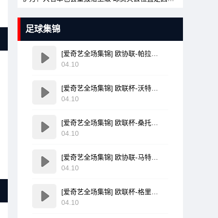
足球集锦
[爱奇艺全场集锦] 欧协联-帕拉松点射破门乌奈-洛佩斯建功 巴列卡诺3-0雅典AEK
04.10
[爱奇艺全场集锦] 欧联杯-沃特金斯双响孔萨破门 维拉3-1客胜博洛尼亚
04.10
[爱奇艺全场集锦] 欧联杯-桑托斯破门费尔南德斯离谱乌龙 波尔图1-1森林
04.10
[爱奇艺全场集锦] 欧协联-马特塔点射米切尔萨尔建功 水晶宫3-0佛罗伦萨
04.10
[爱奇艺全场集锦] 欧联杯-格里弗破门金特尔建功 弗赖堡3-0塞尔塔
04.10