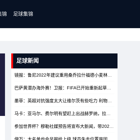
集锦
足球集锦
足球新闻
镜报：鲁尼2022年建议重用桑乔拉什福德小麦林加德，如今都已离队
巴萨黄潜办海外赛！卫报：FIFA已开始重新起草海外办赛的相关规定
墨菲：英超对抗强度太大让维尔茨有些吃力 利物浦可以先不签沃顿
马卡：亚马尔、费尔明有望赶上出战赫罗纳，拉菲尼亚大概率不行
参加世界杯？穆勒社媒预告将宣布大新闻，带2026年夏天标签
10
伊万：大名单也会呈报给上级 球员失去位置是因为其他人水平更高