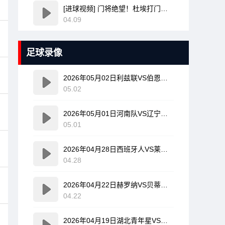
[进球视频] 门将绝望！杜埃打门变线无解诡异弧线破门！巴黎1-0领先利物浦！
04.09
足球录像
2026年05月02日利兹联VS伯恩利全场比赛录像回放
05.02
2026年05月01日河南队VS辽宁铁人全场比赛录像回放
05.01
2026年04月28日西班牙人VS莱万特全场比赛录像回放
04.28
2026年04月22日赫罗纳VS贝蒂斯全场比赛录像回放
04.22
2026年04月19日湖北青年星VS海门珂缔缘全场比赛录像回放