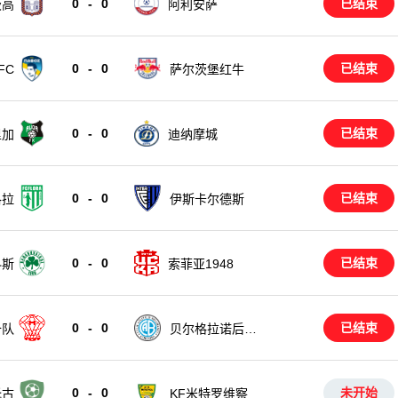
0
-
0
已结束
茨高
阿利安萨
0
-
0
已结束
FC
萨尔茨堡红牛
0
-
0
已结束
里加
迪纳摩城
0
-
0
已结束
洛拉
伊斯卡尔德斯
0
-
0
已结束
科斯
索菲亚1948
0
-
0
已结束
备队
贝尔格拉诺后备
队
0
-
0
未开始
托古
KF米特罗维察