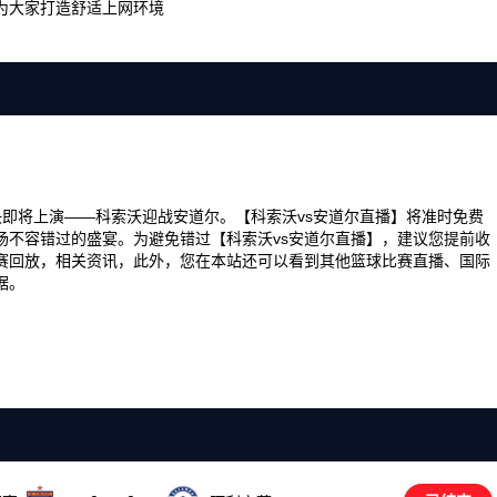
为大家打造舒适上网环境
场精彩对决即将上演——科索沃迎战安道尔。【科索沃vs安道尔直播】将准时免费
场不容错过的盛宴。为避免错过【科索沃vs安道尔直播】，建议您提前收
赛回放，相关资讯，此外，您在本站还可以看到其他篮球比赛直播、国际
据。