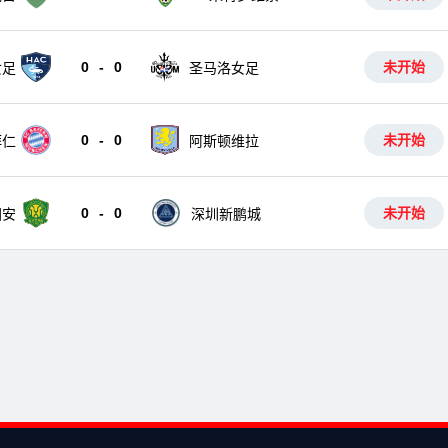
0
-
0
未开始
女足
圣马洛女足
0
-
0
未开始
拜仁
阿斯顿维拉
0
-
0
未开始
国安
深圳新鹏城