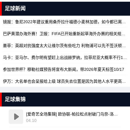
足球新闻
镜报：鲁尼2022年建议重用桑乔拉什福德小麦林加德，如今都已离队
1
巴萨黄潜办海外赛！卫报：FIFA已开始重新起草海外办赛的相关规定
10
墨菲：英超对抗强度太大让维尔茨有些吃力 利物浦可以先不签沃顿
10/
马卡：亚马尔、费尔明有望赶上出战赫罗纳，拉菲尼亚大概率不行
10/17
参加世界杯？穆勒社媒预告将宣布大新闻，带2026年夏天标签
10/17
伊万：大名单也会呈报给上级 球员失去位置是因为其他人水平更高
10/
足球集锦
[爱奇艺全场集锦] 欧协联-帕拉松点射破门乌奈-洛佩斯建功 巴列卡诺3-0雅典AEK
04.10