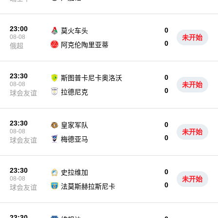
23:00
0
莫火车头
08-08
未开始
0
阿克伦陶里亚蒂
俄超
23:30
0
斯图普卡尼卡奥洛沃
08-08
未开始
0
拉德尼克
球会友谊
23:30
0
皇家军队
08-08
未开始
0
梅德亚马
球会友谊
23:30
0
史拉维加
08-08
未开始
0
法莫斯赫拉斯尼卡
球会友谊
23:30