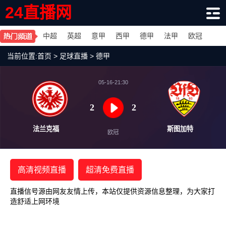
24直播网
中超
英超
意甲
西甲
德甲
法甲
欧冠
当前位置:
首页
>
足球直播
>
德甲
05-16-21:30
2
2
法兰克福
斯图
欧冠
高清视频直播
超清免费直播
直播信号源由网友友情上传，本站仅提供资源信息整理，为大家打
造舒适上网环境