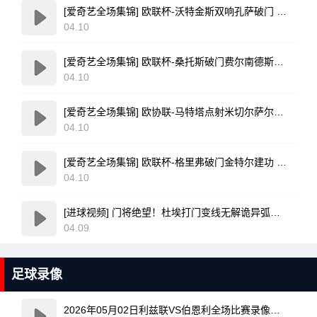
[爱奇艺全场集锦] 欧联杯-沃特金斯双响孔萨破门 维拉3-1客胜博洛尼亚
04.10
[爱奇艺全场集锦] 欧联杯-桑托斯破门费尔南德斯离谱乌龙 波尔图1-1森林
04.10
[爱奇艺全场集锦] 欧协联-马特塔点射米切尔萨尔建功 水晶宫3-0佛罗伦萨
04.10
[爱奇艺全场集锦] 欧联杯-格里弗破门金特尔建功 弗赖堡3-0塞尔塔
04.10
[进球视频] 门将绝望！杜埃打门变线无解诡异弧线破门！巴黎1-0领先利物浦！
04.09
足球录像
2026年05月02日利兹联VS伯恩利全场比赛录像回放