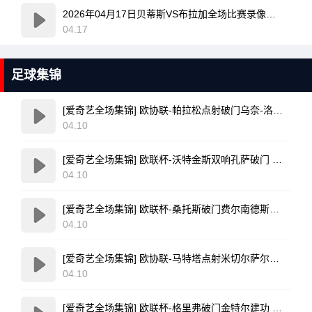
2026年04月17日贝蒂斯VS布拉加全场比赛录像回放
04.17
足球集锦
[爱奇艺全场集锦] 欧协联-帕拉松点射破门乌奈-洛佩斯建功 巴列卡诺3-0雅典AEK
04.10
[爱奇艺全场集锦] 欧联杯-沃特金斯双响孔萨破门 维拉3-1客胜博洛尼亚
04.10
[爱奇艺全场集锦] 欧联杯-桑托斯破门费尔南德斯离谱乌龙 波尔图1-1森林
04.10
[爱奇艺全场集锦] 欧协联-马特塔点射米切尔萨尔建功 水晶宫3-0佛罗伦萨
04.10
[爱奇艺全场集锦] 欧联杯-格里弗破门金特尔建功 弗赖堡3-0塞尔塔