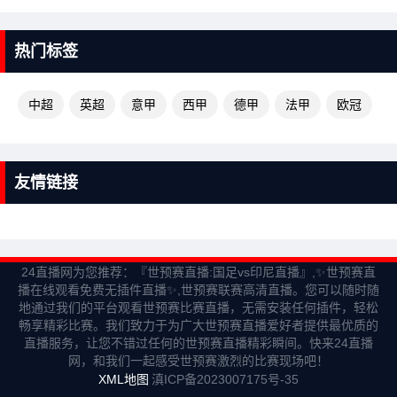
热门标签
中超
英超
意甲
西甲
德甲
法甲
欧冠
友情链接
24直播网为您推荐：『世预赛直播:国足vs印尼直播』,✨世预赛直
播在线观看免费无插件直播✨,世预赛联赛高清直播。您可以随时随
地通过我们的平台观看世预赛比赛直播，无需安装任何插件，轻松
畅享精彩比赛。我们致力于为广大世预赛直播爱好者提供最优质的
直播服务，让您不错过任何的世预赛直播精彩瞬间。快来24直播
网，和我们一起感受世预赛激烈的比赛现场吧！
XML地图
滇ICP备2023007175号-35