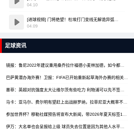
04.10
[进球视频] 门将绝望！杜埃打门变线无解诡异弧线破门！巴黎1-0领先利物浦！
04.09
足球资讯
镜报：鲁尼2022年建议重用桑乔拉什福德小麦林加德，如今都已离队
巴萨黄潜办海外赛！卫报：FIFA已开始重新起草海外办赛的相关规定
墨菲：英超对抗强度太大让维尔茨有些吃力 利物浦可以先不签沃顿
10
马卡：亚马尔、费尔明有望赶上出战赫罗纳，拉菲尼亚大概率不行
10/
参加世界杯？穆勒社媒预告将宣布大新闻，带2026年夏天标签
10/17
伊万：大名单也会呈报给上级 球员失去位置是因为其他人水平更高
10