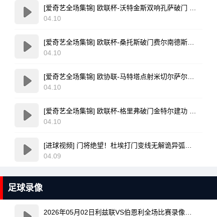
[爱奇艺全场集锦] 欧联杯-沃特金斯双响孔萨破门 维拉3-1客胜博洛尼亚
04.10
[爱奇艺全场集锦] 欧联杯-桑托斯破门费尔南德斯离谱乌龙 波尔图1-1森林
04.10
[爱奇艺全场集锦] 欧协联-马特塔点射米切尔萨尔建功 水晶宫3-0佛罗伦萨
04.10
[爱奇艺全场集锦] 欧联杯-格里弗破门金特尔建功 弗赖堡3-0塞尔塔
04.10
[进球视频] 门将绝望！杜埃打门变线无解诡异弧线破门！巴黎1-0领先利物浦！
04.09
足球录像
2026年05月02日利兹联VS伯恩利全场比赛录像回放