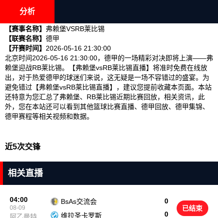
分析
【赛事名称】
弗赖堡VSRB莱比锡
【联赛名称】
德甲
【开赛时间】
2026-05-16 21:30:00
北京时间2026-05-16 21:30:00，德甲的一场精彩对决即将上演——弗
赖堡迎战RB莱比锡。【弗赖堡vsRB莱比锡直播】将准时免费在线放
出，对于热爱德甲的球迷们来说，这无疑是一场不容错过的盛宴。为
避免错过【弗赖堡vsRB莱比锡直播】，建议您提前收藏本页面。本站
还特意为您汇总了弗赖堡、RB莱比锡近期比赛回放，相关资讯，此
外，您在本站还可以看到其他篮球比赛直播、德甲回放、德甲集锦、
德甲赛程等相关视频和数据。
近5次交锋
相关直播
04:00
0
BsAs交流会
08-09
已结束
0
维拉圣卡罗斯
阿乙曼特