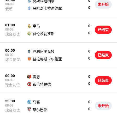
0
莫斯科迪纳摩
08-09
未开始
0
马哈奇卡拉迪纳摩
俄超
01:00
0
皇马
08-09
已结束
0
费伦茨瓦罗斯
球会友谊
00:00
0
巴利阿里竞技
08-09
已结束
0
普拉格斯卡尔维亚
球会友谊
00:00
0
雷恩
08-09
已结束
0
布伦特福德
球会友谊
23:30
0
马赛
08-09
未开始
0
毕尔巴鄂
球会友谊