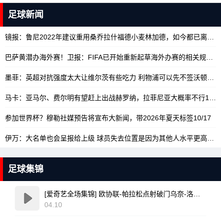
足球新闻
镜报：鲁尼2022年建议重用桑乔拉什福德小麦林加德，如今都已离队
1
巴萨黄潜办海外赛！卫报：FIFA已开始重新起草海外办赛的相关规定
10
墨菲：英超对抗强度太大让维尔茨有些吃力 利物浦可以先不签沃顿
10/
马卡：亚马尔、费尔明有望赶上出战赫罗纳，拉菲尼亚大概率不行
10/17
参加世界杯？穆勒社媒预告将宣布大新闻，带2026年夏天标签
10/17
伊万：大名单也会呈报给上级 球员失去位置是因为其他人水平更高
10/
足球集锦
[爱奇艺全场集锦] 欧协联-帕拉松点射破门乌奈-洛佩斯建功 巴列卡诺3-0雅典AEK
04.10