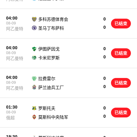
04:00
0
多科苏德体育会
08-09
已结束
0
圣马丁布萨科
阿乙曼特
04:00
0
伊图萨因戈
08-09
已结束
0
卡米尼罗斯
阿乙曼特
04:00
0
拉费雷尔
08-09
已结束
0
萨兰迪兵工厂
阿乙曼特
01:30
0
罗斯托夫
08-09
已结束
0
莫斯科中央陆军
俄超
19:30