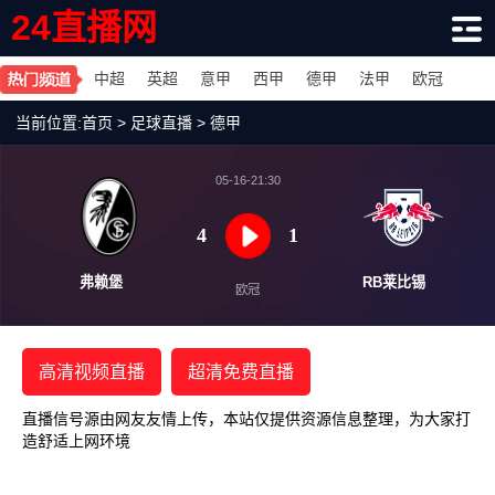
24直播网
中超
英超
意甲
西甲
德甲
法甲
欧冠
当前位置:
首页
>
足球直播
>
德甲
05-16-21:30
4
1
弗赖堡
RB莱
欧冠
高清视频直播
超清免费直播
直播信号源由网友友情上传，本站仅提供资源信息整理，为大家打
造舒适上网环境