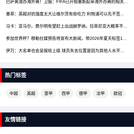
巴萨黄潜办海外赛！卫报：FIFA已开始重新起草海外办赛的相关规定
墨菲：英超对抗强度太大让维尔茨有些吃力 利物浦可以先不签沃顿
10
马卡：亚马尔、费尔明有望赶上出战赫罗纳，拉菲尼亚大概率不行
10/
参加世界杯？穆勒社媒预告将宣布大新闻，带2026年夏天标签
10/17
伊万：大名单也会呈报给上级 球员失去位置是因为其他人水平更高
10
热门标签
中超
英超
意甲
西甲
德甲
法甲
欧冠
友情链接