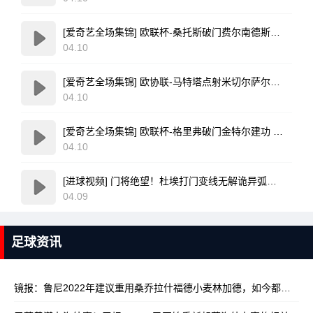
[爱奇艺全场集锦] 欧联杯-桑托斯破门费尔南德斯离谱乌龙 波尔图1-1森林
04.10
[爱奇艺全场集锦] 欧协联-马特塔点射米切尔萨尔建功 水晶宫3-0佛罗伦萨
04.10
[爱奇艺全场集锦] 欧联杯-格里弗破门金特尔建功 弗赖堡3-0塞尔塔
04.10
[进球视频] 门将绝望！杜埃打门变线无解诡异弧线破门！巴黎1-0领先利物浦！
04.09
足球资讯
镜报：鲁尼2022年建议重用桑乔拉什福德小麦林加德，如今都已离队