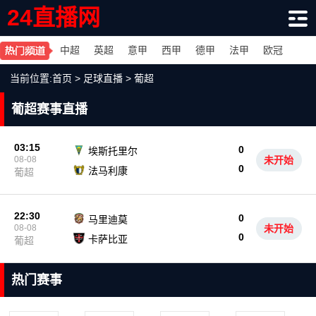
24直播网
中超
英超
意甲
西甲
德甲
法甲
欧冠
当前位置:
首页
>
足球直播
>
葡超
葡超赛事直播
03:15
0
埃斯托里尔
08-08
未开始
0
法马利康
葡超
22:30
0
马里迪莫
08-08
未开始
0
卡萨比亚
葡超
热门赛事